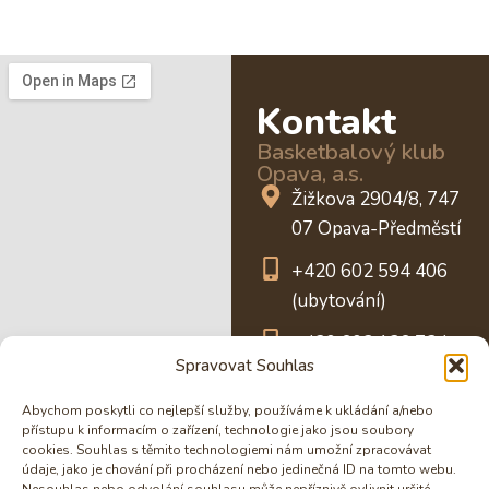
Kontakt
Basketbalový klub
Opava, a.s.
Žižkova 2904/8, 747
07 Opava-Předměstí
+420 602 594 406
(ubytování)
+420 602 126 724
Spravovat Souhlas
(rezervace salónku)
Abychom poskytli co nejlepší služby, používáme k ukládání a/nebo
info@hotel-opava.cz
přístupu k informacím o zařízení, technologie jako jsou soubory
cookies. Souhlas s těmito technologiemi nám umožní zpracovávat
25840576
údaje, jako je chování při procházení nebo jedinečná ID na tomto webu.