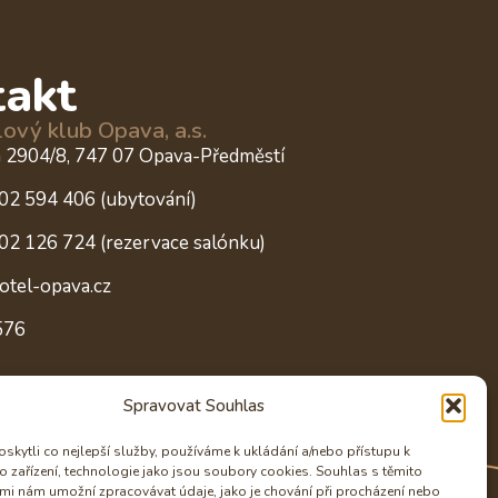
takt
ový klub Opava, a.s.
a 2904/8, 747 07 Opava-Předměstí
02 594 406 (ubytování)
02 126 724 (rezervace salónku)
otel-opava.cz
576
Spravovat Souhlas
kytli co nejlepší služby, používáme k ukládání a/nebo přístupu k
o zařízení, technologie jako jsou soubory cookies. Souhlas s těmito
mi nám umožní zpracovávat údaje, jako je chování při procházení nebo