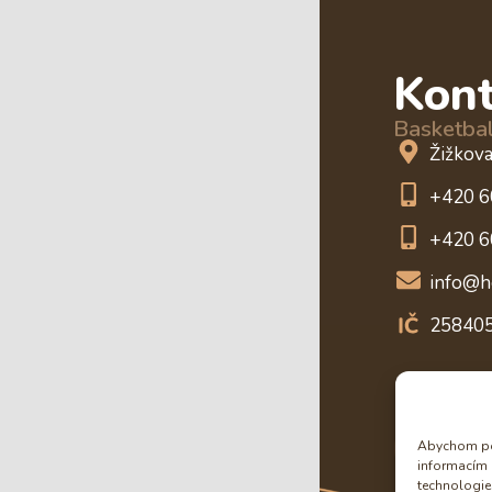
Kon
Basketbal
Žižkov
+420 6
+420 6
info@h
25840
Abychom pos
informacím 
technologie